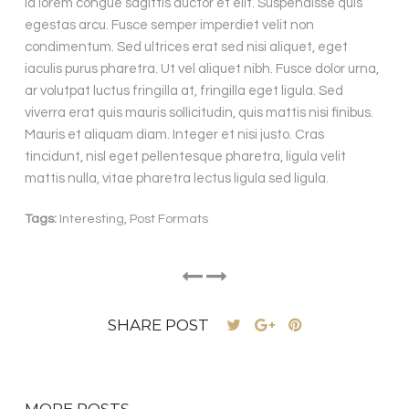
id lorem congue sagittis auctor et elit. Suspendisse quis
egestas arcu. Fusce semper imperdiet velit non
condimentum. Sed ultrices erat sed nisi aliquet, eget
iaculis purus pharetra. Ut vel aliquet nibh. Fusce dolor urna,
ar volutpat luctus fringilla at, fringilla eget ligula. Sed
viverra erat quis mauris sollicitudin, quis mattis nisi finibus.
Mauris et aliquam diam. Integer et nisi justo. Cras
tincidunt, nisl eget pellentesque pharetra, ligula velit
mattis nulla, vitae pharetra lectus ligula sed ligula.
Tags:
Interesting
,
Post Formats
SHARE POST