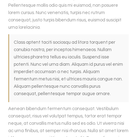
Pellentesque mollis odio quis mi euismod, non posuere
lorem cursus. Nunc venenatis, turpis nec rutrum
consequat, justo turpis bibendum risus, euismod suscipit
urna lorelacinia.
Class aptent taciti sociosqu ad litora torquent per
conubia nostra, per inceptos himenaeos. Nullam
ultricies pharetra tellus eu iaculis. Suspend isse
potenti. Nunc vel urna diam. Aliquam id purus vel enim
imperdiet accumsan a nec turpis. Aliquam
fermentum metus nisi, et ultrices mauris congue non.
Aliquam pellentesque nunc convallis purus
consequat, pellentesque tempor augue ornare.
Aenean bibendum fermentum consequat. Vestibulum
consequat, risus vel volutpat tempus, tortor erat tempor
neque, at convallis metus nulla sed es odio. Ut viverra nisi
ac urna finibus, at semper nisi rhoncus. Nulla sit amet lorem