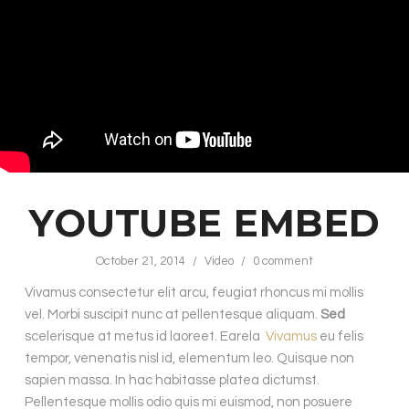
YOUTUBE EMBED
October 21, 2014
/
Video
/
0 comment
Vivamus consectetur elit arcu, feugiat rhoncus mi mollis
vel. Morbi suscipit nunc at pellentesque aliquam.
Sed
scelerisque at metus id laoreet. Earela
Vivamus
eu felis
tempor, venenatis nisl id, elementum leo. Quisque non
sapien massa. In hac habitasse platea dictumst.
Pellentesque mollis odio quis mi euismod, non posuere