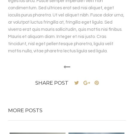
egestas arcu. Fusce semper imperdiet velit non
condimentum. Sed ultrices erat sed nisi aliquet, eget
iaculis purus pharetra. Ut vel aliquet nibh. Fusce dolor urna,
ar volutpat luctus fringilla at, fringilla eget ligula. Sed
viverra erat quis mauris sollicitudin, quis mattis nisi finibus.
Mauris et aliquam diam. Integer et nisi justo. Cras
tincidunt, nisl eget pellentesque pharetra, ligula velit
mattis nulla, vitae pharetra lectus ligula sed ligula.
SHARE POST
MORE POSTS